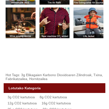
Hot Tags: 3g Elikagaien Karbono Dioxidoaren Zilindroak, Txina,
Fabrikatzailea, Hornitzailea
Lotutako Kategoria
3g CO2 kartutxoa
8g CO2 kartutxoa
12g CO2 kartutxoa
16g CO2 kartutxoa