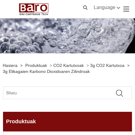
Language
Hasiera
>
Produktuak
>
CO2 Kartutxoak
>
3g CO2 Kartutxoa
>
3g Elikagaien Karbono Dioxidoaren Zilindroak
Produktuak