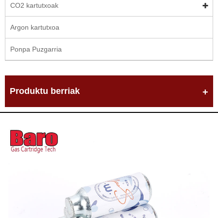
CO2 kartutxoak
Argon kartutxoa
Ponpa Puzgarria
Produktu berriak