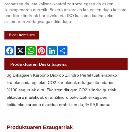
probatzen da, eta kalitate-kontrol zorrotza egiten da azken
ikuskapenaren aurretik. Bezero askorekin lan egiten dugu kalitate
handiko zilindroak hornitzeko eta ISO kalitatea kudeatzeko
sistemaren ziurtagiria gainditu dugu.
Bidali kontsulta
Facebook
X
WhatsApp
Pinterest
LinkedIn
Share
Produktuaren Deskribapena
3g Elikagaien Karbono Dioxido Zilindro Perfektuak erabiliko
lirateke soda egiteko. CO2 kartutxoak elikagai eta edarien
%100 seguruak dira. Ekoizten ditugun CO2 zilindro guztiak
elikadura mailakoak dira. Zilindro bakoitzak elikagaien
kalitateko karbono dioxidoa erabiltzen du, % 99,9 purua.
Produktuaren Ezaugarriak