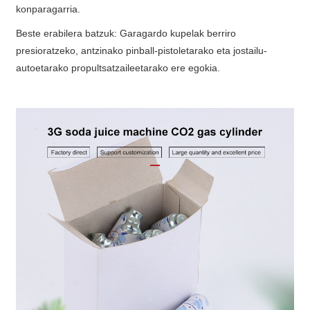
konparagarria.
Beste erabilera batzuk: Garagardo kupelak berriro
presioratzeko, antzinako pinball-pistoletarako eta jostailu-
autoetarako propultsatzaileetarako ere egokia.