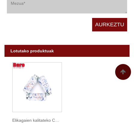
Lotutako produktuak
Elikagaien kalitateko CO2 kartutxoak Seltzer uretarako