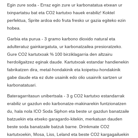
Egin zure soda - Erraz egin zure ur karbonatatua etxean ur
txinpartatsu bat eta CO2 kartutxo hauek erabiliz! Koktel
perfektua, Sprite ardoa edo fruta fresko ur gazia egiteko ezin
hobea.
Garbia eta purua - 3 gramo karbono dioxido natural eta
adulteratuz gainkargatuta, ur karbonatzailea presioratzeko.
Gure CO2 kartutxoak % 100 birziklagarria den altzairu
herdoilgaitzez eginak daude. Kartutxoak estandar handienekin
fabrikatzen dira, metal-hondakinik eta koipetsu-hondakinik
gabe daude eta ez dute usainik edo olio usainrik sartzen ur
karbonatatuari.
Bateragarritasun unibertsala - 3 g CO2 kartutxo estandarrak
erabiliz ur gazdun edo karbonatze-makinarekin funtzionatzen
du, hala nola ICO Soda Siphon eta beste ur gazdun banatzaile
batzuekin eta etxeko garagardo-kitekin, merkatuan dauden
beste soda banatzaile batzuk barne. Drinkmate CO2
kartutxoekin, Mosa, Liss, Leland eta beste CO2 kargagailuekin