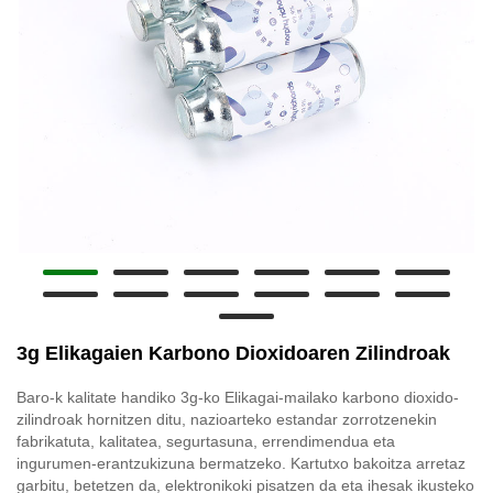
3g Elikagaien Karbono Dioxidoaren Zilindroak
Baro-k kalitate handiko 3g-ko Elikagai-mailako karbono dioxido-
zilindroak hornitzen ditu, nazioarteko estandar zorrotzenekin
fabrikatuta, kalitatea, segurtasuna, errendimendua eta
ingurumen-erantzukizuna bermatzeko. Kartutxo bakoitza arretaz
garbitu, betetzen da, elektronikoki pisatzen da eta ihesak ikusteko