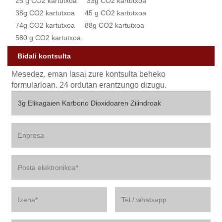
25 g CO2 kartutxoa
33g CO2 kartutxoa
38g CO2 kartutxoa
45 g CO2 kartutxoa
74g CO2 kartutxoa
88g CO2 kartutxoa
580 g CO2 kartutxoa
Bidali kontsulta
Mesedez, eman lasai zure kontsulta beheko
formularioan. 24 ordutan erantzungo dizugu.